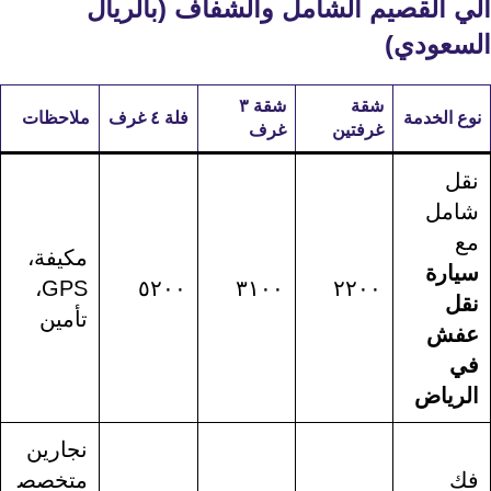
الي القصيم
الشامل والشفاف (بالريال
السعودي)
شقة
شقة ٣
نوع الخدمة
فلة ٤ غرف
ملاحظات
غرفتين
غرف
نقل
شامل
مع
مكيفة،
سيارة
GPS،
٥٢٠٠
٣١٠٠
٢٢٠٠
نقل
تأمين
عفش
في
الرياض
نجارين
فك
متخصص