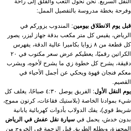
النقل السريع. نحن نحول التعب والقلق إلى راحة
وفرحة بخطة مدروسة بالتفصيل الممل:
قبل يوم الانطلاق بيومين
: المندوب يزوركم في
الرياض، يقيس كل متر مكعب بدقة جهاز ليزر، يصور
كل قطعة من ٨ زوايا بكاميرا عالية الدقة، يفهرس
الكراتين رقميًا، يعطيكم عرض سعر مكتوب في ٢٠
دقيقة، يشرح كل خطوة زي ما يشرح لأخوه، ويشرب
معكم فنجان قهوة ويحكي عن أجمل الأحياء في
القصيم.
يوم النقل الأول
: الفريق يوصل ٤:٣٠ صباحًا، يغلف كل
شيء بموادنا الخاصة (بلاستيك فقاعات، كرتون مموج،
شريط قوي)، يفك الدولاب بأدوات كهربائية يابانية
بدون خدش، يحمل في
سيارة نقل عفش في الرياض
المجهزة، ويطلع الطريق قبل الزحمة في الخروج من