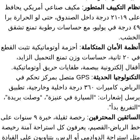
نظام التكييف المتطور
: مكيف صناعي أمريكي يحافظ
على ١٩-٢١ درجة داخل الصندوق، حتى لو الحرارة برا
٤٩ درجة في يوليو، مع حساسات رطوبة تمنع تشقق
الخشب.
أنظمة الأمان المتكاملة
: أحزمة أوتوماتيكية تثبت القطع
في ٢٠ ثانية، حساسات وزن تمنع التحميل الزايد،
أقفال إلكترونية ببصمة، طفايات حريق أوتوماتيكية.
التكنولوجيا الحديثة
: GPS متصل بمركز تحكم في
الرياض، كاميرات ٣٦٠ درجة داخلية وخارجية، تطبيق
يرسل إشعارات: “السيارة في عنيزة”، “وصلت بريدة”،
“التفريغ بدأ”.
السائقين المحترفين
: رخصة ثقيلة، خبرة ٩ سنوات على
خط الرياض-القصيم، يعرفون كل استراحة آمنة رخيصة
مثل استراحة الدوادمي أو الرس، يتناوبون على القيادة