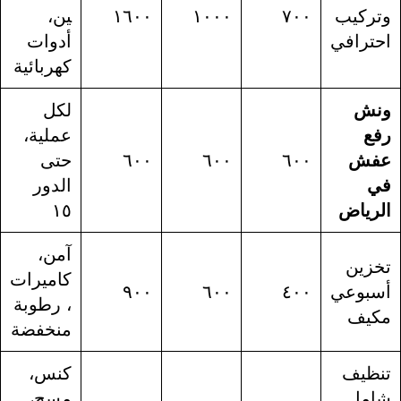
وتركيب
٧٠٠
١٠٠٠
١٦٠٠
ين،
احترافي
أدوات
كهربائية
ونش
لكل
رفع
عملية،
عفش
٦٠٠
٦٠٠
٦٠٠
حتى
في
الدور
الرياض
١٥
آمن،
تخزين
كاميرات
أسبوعي
٤٠٠
٦٠٠
٩٠٠
، رطوبة
مكيف
منخفضة
تنظيف
كنس،
شامل
مسح،