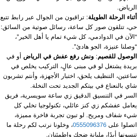
الرياض.
أثناء الرحلة الطويلة
: تراقبون من الجوال عبر رابط تتبع
حي، تتلقون صور كل ساعة، رسائل صوتية من السائق:
“الآن في الدوادمي، كل شيء تمام يا أهل الخير”،
“وصلنا عنيزة، الجو هادئ”.
الوصول للقصيم
:
ونش رفع عفش في الرياض
أو في
بريدة يشتغل لو في مبنى عالٍ، التركيب يخلص في
ساعتين، التنظيف يلحق، اختبار الأجهزة، وأنتم تشربون
شاي بالنعناع في بيتكم الجديد تحت النخلة.
السر في التنسيق الدقيق زي ساعة سويسرية، فريق
يعامل عفشكم زي كنز عائلي، تكنولوجيا تخلي كل
شيء شفاف ومريح. لو تبون تجربة فاخرة مميزة،
اتصلوا على
0555096376
، وخلونا نرتب لكم رحلة ما
تنسونها أبدًا، مليانة ضحك واطمئنان.