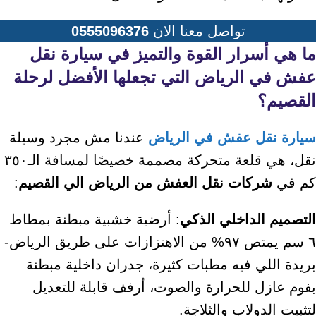
تواصل معنا الان
0555096376
ما هي أسرار القوة والتميز في
سيارة نقل
عفش في الرياض
التي تجعلها الأفضل لرحلة
القصيم؟
سيارة نقل عفش في الرياض
عندنا مش مجرد وسيلة
نقل، هي قلعة متحركة مصممة خصيصًا لمسافة الـ٣٥٠
كم في
شركات نقل العفش من الرياض الي القصيم
:
التصميم الداخلي الذكي
: أرضية خشبية مبطنة بمطاط
٦ سم يمتص ٩٧% من الاهتزازات على طريق الرياض-
بريدة اللي فيه مطبات كثيرة، جدران داخلية مبطنة
بفوم عازل للحرارة والصوت، أرفف قابلة للتعديل
لتثبيت الدولاب والثلاجة.