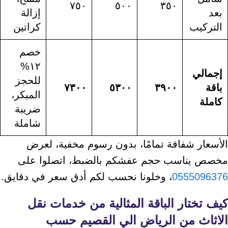
٧٥٠
٥٠٠
٣٥٠
بعد
إزالة
التركيب
كراتين
خصم
١٢%
إجمالي
للحجز
باقة
٣٩٠٠
٥٣٠٠
٧٣٠٠
المبكر،
كاملة
ضريبة
شاملة
الأسعار شفافة تمامًا، بدون رسوم مخفية، لعرض
مخصص يناسب حجم عفشكم بالضبط، اتصلوا على
0555096376
، وخلونا نحسب لكم أدق سعر في دقايق.
كيف تختار الباقة المثالية من خدمات
نقل
الاثاث من الرياض الي القصيم
حسب