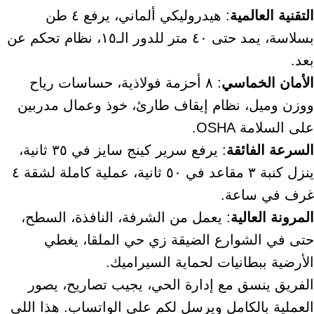
التقنية العالمية
: هيدروليكي ألماني، يرفع ٤ طن
بسلاسة، يمد حتى ٤٠ متر للدور الـ١٥، نظام تحكم عن
بعد.
الأمان الخماسي
: ٨ أحزمة فولاذية، حساسات رياح
ووزن وميل، نظام إيقاف طارئ، خوذ وعمال مدربين
على السلامة OSHA.
السرعة الفائقة
: يرفع سرير كينج سايز في ٣٥ ثانية،
ينزل كنبة ٣ مقاعد في ٥٠ ثانية، عملية كاملة لشقة ٤
غرف في ساعة.
المرونة العالية
: يعمل من الشرفة، النافذة، السطح،
حتى في الشوارع الضيقة زي حي الملقا، يغطي
الأرضية ببطانيات لحماية السيراميك.
الفريق ينسق مع إدارة الحي، يجيب تصاريح، يصور
العملية بالكامل ويرسل لكم على الواتساب. هذا اللي