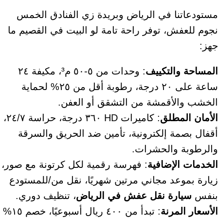
مستودعاتنا في الرياض وبريدة زي الفنادق الخمس
نجوم للعفش، توفر راحة تامة لو البيت في القصيم ما
جهز:
المساحة والتكييف
: وحدات من ٥-٥٠ م³، مكيفة ٢٤
ساعة على ٢٠ درجة، رطوبة أقل من ٢٥% لحماية
الخشب والأقمشة من التشقق أو العفن.
الأمان المطلق
: كاميرات HD ٣٦٠ درجة، حراسة ٢٤/٧،
أقفال بصمة إلكترونية، تأمين ضد الحريق والسرقة
والرطوبة والحشرات.
الخدمات الإضافية
: فهرسة رقمية لكل كرتونة مع صور،
زيارة بموعد مجاني مرتين شهريًا، نقل من/للمستودع
بنفس
سيارة نقل عفش في الرياض
، تنظيف دوري.
الأسعار المرنة
: تبدأ من ٤٠٠ ريال أسبوعيًا، خصم ١٥%