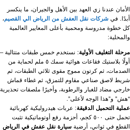
الأمان عندنا زي العهد بين الأهل والجيران، ما ينكسر
أبدًا. في
شركات نقل العفش من الرياض الي القصيم
،
كل خطوة مدروسة ومحمية بأعلى المعايير العالمية
والمحلية:
مرحلة التغليف الأولية
: نستخدم خمس طبقات متتالية –
أولًا بلاستيك فقاعات هوائية سمك ٥ ملم لحماية من
الصدمات، ثم كرتون مموج مقوى ثلاثي الطبقات، ثم
شريط لاصق صناعي مقاوم للتمزق، ثم غطاء قماش
خارجي مضاد للغبار والرطوبة، وأخيرًا ملصقات تحذيرية
“هش” و”هذا الوجه لأعلى”.
عملية التحميل الدقيقة
: عربات هيدروليكية كهربائية
تحمل حتى ٥٠٠ كجم، أحزمة رفع أوتوماتيكية تثبت
القطع في ثواني، أرضية
سيارة نقل عفش في الرياض