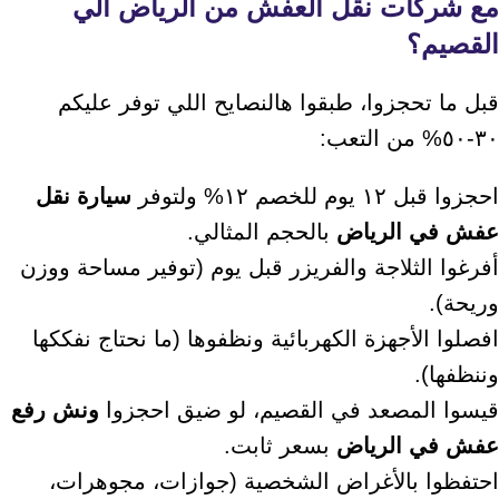
مع
شركات نقل العفش من الرياض الي
القصيم
؟
قبل ما تحجزوا، طبقوا هالنصايح اللي توفر عليكم
٣٠-٥٠% من التعب:
احجزوا قبل ١٢ يوم للخصم ١٢% ولتوفر
سيارة نقل
عفش في الرياض
بالحجم المثالي.
أفرغوا الثلاجة والفريزر قبل يوم (توفير مساحة ووزن
وريحة).
افصلوا الأجهزة الكهربائية ونظفوها (ما نحتاج نفككها
وننظفها).
قيسوا المصعد في القصيم، لو ضيق احجزوا
ونش رفع
عفش في الرياض
بسعر ثابت.
احتفظوا بالأغراض الشخصية (جوازات، مجوهرات،