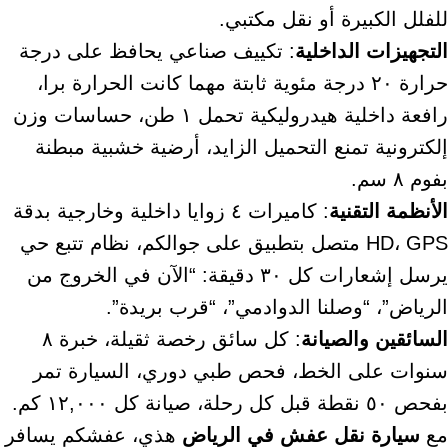
للفلل الكبيرة أو نقل مكتبي.
التجهيزات الداخلية
: تكييف صناعي يحافظ على درجة
حرارة ٢٠ درجة مئوية ثابتة مهما كانت الحرارة برا،
رافعة داخلية هيدروليكية تحمل ١ طن، حساسات وزن
إلكترونية تمنع التحميل الزايد، أرضية خشبية مبطنة
بفوم ٨ سم.
الأنظمة التقنية
: كاميرات ٤ زوايا داخلية وخارجية بدقة
HD، GPS متصل بتطبيق على جوالكم، نظام تتبع حي
يرسل إشعارات كل ٣٠ دقيقة: “الآن في الخروج من
الرياض”، “وصلنا الدوادمي”، “قرب بريدة”.
السائقين والصيانة
: كل سائق رخصة ثقيلة، خبرة ٨
سنوات على الخط، فحص طبي دوري، السيارة تمر
بفحص ٥٠ نقطة قبل كل رحلة، صيانة كل ١٢,٠٠٠ كم.
مع
سيارة نقل عفش في الرياض
هذي، عفشكم يسافر