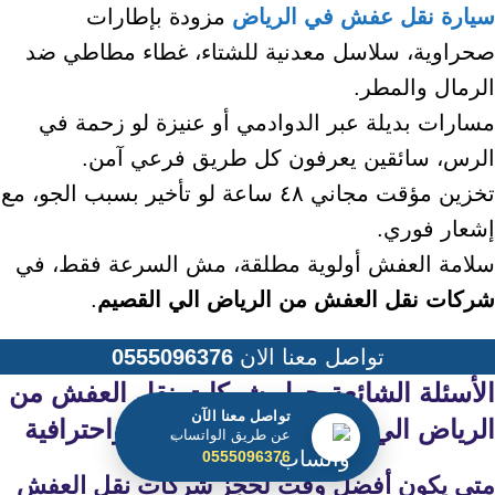
سيارة نقل عفش في الرياض
مزودة بإطارات
صحراوية، سلاسل معدنية للشتاء، غطاء مطاطي ضد
الرمال والمطر.
مسارات بديلة عبر الدوادمي أو عنيزة لو زحمة في
الرس، سائقين يعرفون كل طريق فرعي آمن.
تخزين مؤقت مجاني ٤٨ ساعة لو تأخير بسبب الجو، مع
إشعار فوري.
سلامة العفش أولوية مطلقة، مش السرعة فقط، في
شركات نقل العفش من الرياض الي القصيم
.
تواصل معنا الان
0555096376
الأسئلة الشائعة حول
شركات نقل العفش من
تواصل معنا الآن
الرياض الي القصيم
الأكثر شمولية واحترافية
عن طريق الواتساب
0555096376
متى يكون أفضل وقت لحجز
شركات نقل العفش