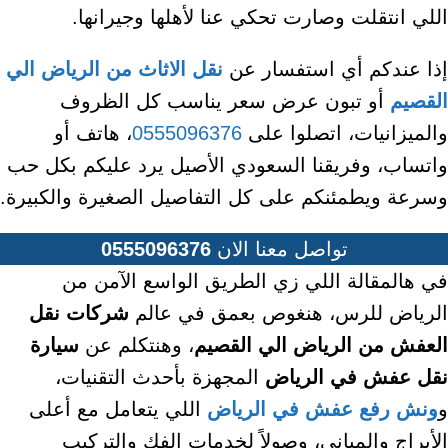
اللي انتقلت وصارت تحكي عنا لأهلها وجيرانها.
إذا عندكم أي استفسار عن
نقل الاثاث من الرياض الي
القصيم
أو تبون عرض سعر يناسب كل الظروف
والميزانيات، اتصلوا على
0555096376
، هاتف أو
واتساب، وفريقنا السعودي الأصيل يرد عليكم بكل حب
وسرعة ويطمئنكم على كل التفاصيل الصغيرة والكبيرة.
تواصل معنا الان
0555096376
في هالمقالة اللي زي الطريق الواسع الآمن من
الرياض للرس، هنغوص بعمق في عالم
شركات نقل
العفش من الرياض الي القصيم
، وهنتكلم عن
سيارة
نقل عفش في الرياض
المجهزة بأحدث التقنيات،
و
ونش رفع عفش في الرياض
اللي يتعامل مع أعلى
الأبراج والمباني، وصولاً لخدمات الفك والتركيب