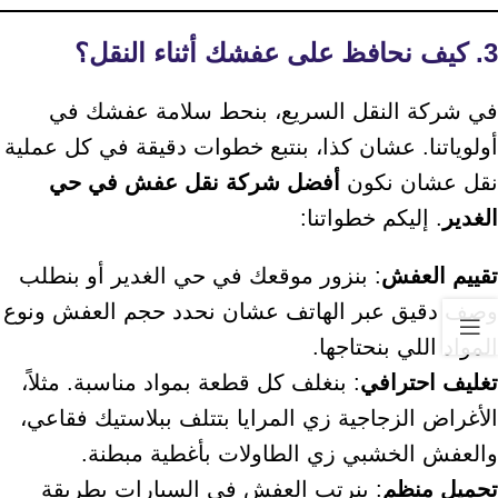
3. كيف نحافظ على عفشك أثناء النقل؟
في شركة النقل السريع، بنحط سلامة عفشك في
أولوياتنا. عشان كذا، بنتبع خطوات دقيقة في كل عملية
نقل عشان نكون
أفضل شركة نقل عفش في حي
الغدير
. إليكم خطواتنا:
تقييم العفش
: بنزور موقعك في حي الغدير أو بنطلب
وصف دقيق عبر الهاتف عشان نحدد حجم العفش ونوع
المواد اللي بنحتاجها.
تغليف احترافي
: بنغلف كل قطعة بمواد مناسبة. مثلاً،
الأغراض الزجاجية زي المرايا بتتلف ببلاستيك فقاعي،
والعفش الخشبي زي الطاولات بأغطية مبطنة.
تحميل منظم
: بنرتب العفش في السيارات بطريقة