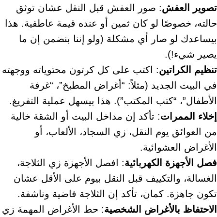
تصوير العفش
: صور العفش قبل النقل عشان توثق
حالته، خصوصًا لو كان ثمين أو عنده قيمة عاطفية. هذا
بيساعدك لو صار أي مشكلة (ولو إننا بنضمن إن ما
يصير شيء!).
تنظيم الكراتين
: اكتب على كل كرتون محتوياته ووجهته
في البيت الجديد (مثلاً: “أغراض المطبخ”، “غرفة
الأطفال”، “كتب المكتب”). هذا بيسهل عملية التفريغ.
إخلاء الممرات
: تأكد إن مداخل البيت أو الشقة خالية
من العوائق يوم النقل، زي السجاد، الألعاب، أو
الأغراض العشوائية.
فصل الأجهزة الكهربائية
: افصل الأجهزة زي الثلاجة،
الغسالة، والتكييف قبل النقل بيوم على الأقل عشان
تكون جاهزة. كمان، تأكد إن الثلاجة فاضية وناشفة.
الاحتفاظ بالأغراض الشخصية
: حط الأغراض المهمة زي