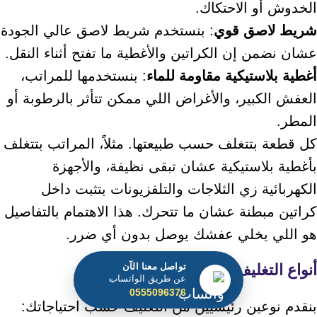
الخدوش أو الاحتكاك.
شريط لاصق قوي
: بنستخدم شريط لاصق عالي الجودة
عشان نضمن إن الكراتين والأغطية ما تفتح أثناء النقل.
أغطية بلاستيكية مقاومة للماء
: بنستخدمها للمراتب،
العفش الكبير، والأغراض اللي ممكن تتأثر بالرطوبة أو
المطر.
كل قطعة بتتغلف حسب طبيعتها. مثلاً، المراتب بتتغلف
بأغطية بلاستيكية عشان تبقى نظيفة، والأجهزة
الكهربائية زي الثلاجات والتلفزيونات بتثبت داخل
كراتين مبطنة عشان ما تتحرك. هذا الاهتمام بالتفاصيل
هو اللي يخلي عفشك يوصل بدون أي ضرر.
أنواع التغليف
تواصل معنا الآن
عن طريق الواتساب
0555096376
بنقدم نوعين رئيسيين من التغليف حسب احتياجاتك: