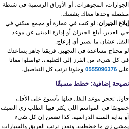
الجوازات، المجوهرات، أو الأوراق الرسمية في شنطة
منفصلة وخذها معاك بنفسك.
إبلاغ الجيران
: لو كنت في عمارة أو مجمع سكني في
حي الغدير، أبلغ الجيران أو إدارة المبنى عن موعد
النقل عشان ما يصير أي إزعاج.
لو محتاج مساعدة في التجهيز، فريقنا جاهز يساعدك
في كل شيء، من الفرز إلى التغليف. تواصلوا معانا
على
0555096376
وخلونا نرتب كل التفاصيل.
نصيحة إضافية: خطط مسبقًا
حاول تحجز موعد النقل قبلها بأسبوع على الأقل،
خصوصًا في المواسم اللي يكثر فيها الطلب زي الصيف
أو بداية السنة الدراسية. كذا نضمن إن كل شيء
يمشي زي ما خططت، ونقدر نرتب الفريق والسيارات