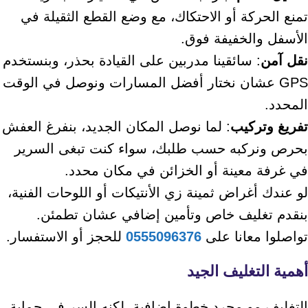
تمنع الحركة أو الاحتكاك، مع وضع القطع الثقيلة في
الأسفل والخفيفة فوق.
نقل آمن
: سائقينا مدربين على القيادة بحذر، وبنستخدم
GPS عشان نختار أفضل المسارات ونوصل في الوقت
المحدد.
تفريغ وتركيب
: لما نوصل المكان الجديد، بنفرغ العفش
بحرص ونركبه حسب طلبك، سواء كنت تبغى السرير
في غرفة معينة أو الخزائن في مكان محدد.
لو عندك أغراض ثمينة زي الأنتيكات أو اللوحات الفنية،
بنقدم تغليف خاص وتأمين إضافي عشان تطمئن.
تواصلوا معانا على
0555096376
للحجز أو الاستفسار.
أهمية التغليف الجيد
التغليف مو مجرد خطوة إضافية، لكنه السر في حماية