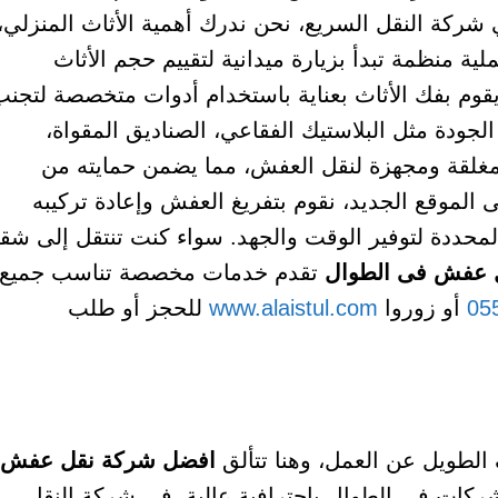
 شركة النقل السريع، نحن ندرك أهمية الأثاث المنزلي،
لية منظمة تبدأ بزيارة ميدانية لتقييم حجم الأثاث
يقوم بفك الأثاث بعناية باستخدام أدوات متخصصة لتجنب
جودة مثل البلاستيك الفقاعي، الصناديق المقواة،
ت مغلقة ومجهزة لنقل العفش، مما يضمن حمايته من
ى الموقع الجديد، نقوم بتفريغ العفش وإعادة تركيبه
المحددة لتوفير الوقت والجهد. سواء كنت تنتقل إلى شق
 عفش فى الطوال
تقدم خدمات مخصصة تناسب جميع
05
أو زوروا
www.alaistul.com
للحجز أو طلب
لطويل عن العمل، وهنا تتألق
افضل شركة نقل عفش
كات في الطوال باحترافية عالية. في شركة النقل