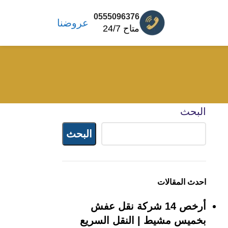
0555096376
عروضنا
متاح 24/7
البحث
البحث
احدث المقالات
أرخص 14 شركة نقل عفش
بخميس مشيط | النقل السريع