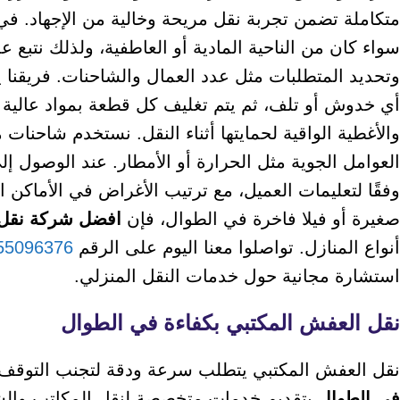
متكاملة تضمن تجربة نقل مريحة وخالية من الإجهاد. في
سواء كان من الناحية المادية أو العاطفية، ولذلك نتبع عم
وتحديد المتطلبات مثل عدد العمال والشاحنات. فريقنا 
أي خدوش أو تلف، ثم يتم تغليف كل قطعة بمواد عالية ال
والأغطية الواقية لحمايتها أثناء النقل. نستخدم شاحنا
العوامل الجوية مثل الحرارة أو الأمطار. عند الوصول إل
وفقًا لتعليمات العميل، مع ترتيب الأغراض في الأماكن 
صغيرة أو فيلا فاخرة في الطوال، فإن
افضل شركة نقل
أنواع المنازل. تواصلوا معنا اليوم على الرقم
55096376
استشارة مجانية حول خدمات النقل المنزلي.
نقل العفش المكتبي بكفاءة في الطوال
نقل العفش المكتبي يتطلب سرعة ودقة لتجنب التوقف ا
فى الطوال
بتقديم خدمات متخصصة لنقل المكاتب والشر