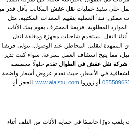
عمل على تنفيذ عمليات
نقل عفش
المكاتب بأقل قدر م
ممكن. تبدأ العملية بتقييم المعدات المكتبية، مثل
الموارد المطلوبة. فريقنا المحترف يقوم بفك الأثاث
 أثناء النقل. نستخدم شاحنات مجهزة ومغلقة لنقل
ق الممهدة لتقليل المخاطر. عند الوصول، يتولى فريقنا
عميل، مما يتيح استئناف العمل بسرعة. سواء كنت تدير
شركة نقل عفش فى الطوال
تقدم حلولًا مخصصة
والشفافية في الأسعار، حيث نقدم عروض أسعار واضحة
05550963
أو زوروا
www.alaistul.com
للحجز أو
 يلعب دورًا حاسمًا في حماية الأثاث من التلف أثناء