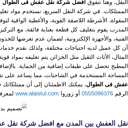
النقل، وهنا تتفوق
افضل شركة نقل عفش فى الطوال
ب
الممتلكات. في شركة النقل السريع، نستخدم مواد تغليف
المقواة، الأشرطة اللاصقة القوية، والأغطية الواقية لتو
المدرب يقوم بتغليف كل قطعة بعناية فائقة، مع التركيز
الفنية، والأجهزة الإلكترونية، لضمان عدم تعرضها للخدوش
أن كل عميل لديه احتياجات مختلفة، ولذلك نقدم خدم
المثال، الأثاث الثقيل مثل الخزائن يتم تغليفه بمواد قوي
المطبخ تحصل على طبقات إضافية من الحماية. بالإضافة
المساحة المستخدمة في الشاحنات، مما يساعد على تقل
عفش فى الطوال
، يمكنك الاطمئنان إلى أن ممتلكاتك في
الرقم
0555096376
أو زوروا
www.alaistul.com
لمعرفة 
نقل العفش بين المدن مع افضل شركة نقل ع