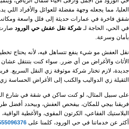
حي الورود من أجمل وأرقى أحياء شمال الرياض، ويتمي
العليا، مما يجعله وجهة مفضلة للعوائل والأفراد اللي ي
شقق فاخرة في عمارات حديثة إلى فلل واسعة ومكاتب تج
في الحي، الحاجة لـ
شركة نقل عفش حي الورود
صارت ض
بأمان وسرعة.
نقل العفش مو شيء ينفع تتساهل فيه، لأنه يحتاج تخ
الأثاث والأغراض من أي ضرر. سواء كنت بتنتقل عشان ب
جديدة، لازم تختار شركة موثوقة زي النقل السريع. فري
الثقيلة زي الدواليب والكنب إلى الأغراض الحساسة زي ال
على سبيل المثال، لو كنت ساكن في شقة في شارع العلي
فريقنا بيجي للمكان، بيفحص العفش، وبيحدد أفضل طريق
البلاستيك الفقاعي، الكرتون المقوى، والأغطية الواقية
أكثر عن خدماتنا في حي الورود، كلمنا على
555096376