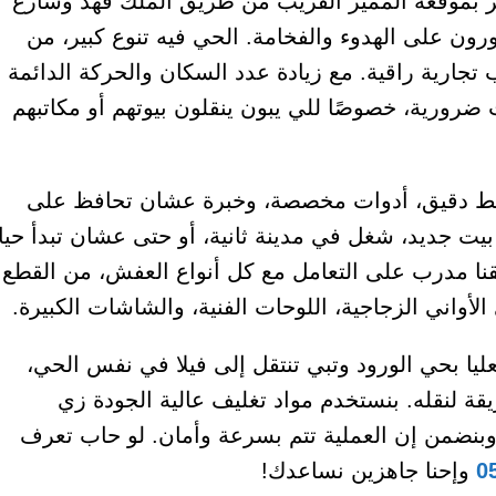
ز بموقعه المميز القريب من طريق الملك فهد وشارع
دورون على الهدوء والفخامة. الحي فيه تنوع كبير، من
ارية راقية. مع زيادة عدد السكان والحركة الدائمة
رورية، خصوصًا للي يبون ينقلون بيوتهم أو مكاتبهم
طيط دقيق، أدوات مخصصة، وخبرة عشان تحافظ على
يت جديد، شغل في مدينة ثانية، أو حتى عشان تبدأ حيا
قنا مدرب على التعامل مع كل أنواع العفش، من القطع
أواني الزجاجية، اللوحات الفنية، والشاشات الكبيرة.
ا بحي الورود وتبي تنتقل إلى فيلا في نفس الحي،
ة لنقله. بنستخدم مواد تغليف عالية الجودة زي
، وبنضمن إن العملية تتم بسرعة وأمان. لو حاب تعرف
0
وإحنا جاهزين نساعدك!