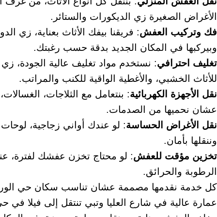
نقل العفش المنزلي
: بننقل كل أنواع الأثاث، من غرف ا
الأغراض الصغيرة زي الديكورات والستائر.
فك وتركيب العفش
: فريقنا بيفك الأثاث بعناية، زي الد
وبيركبها في المكان الجديد بدقة حسب رغبتك.
تغليف احترافي
: نستخدم مواد تغليف عالية الجودة، زي
للأثاث الخشبي، والأغطية الواقية للكنب والمراتب.
نقل الأجهزة الكهربائية
: بنتعامل مع الثلاجات، الغسالا
عشان نحميها من الصدمات.
نقل الأغراض الحساسة
: لو عندك أواني زجاجية، لوحات 
وننقلها بأمان.
تخزين مؤقت للعفش
: لو محتاج تخزن عفشك لفترة، عن
الرطوبة والحرائق.
كل خدمة نقدمها مصممة عشان تناسب سكان حي الورو
عمارة عالية في شارع العليا وتبي تنتقل إلى فيلا في ح