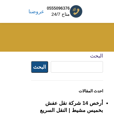
0555096376
عروضنا
متاح 24/7
البحث
البحث
احدث المقالات
أرخص 14 شركة نقل عفش
بخميس مشيط | النقل السريع