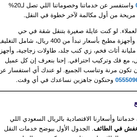
واستفسر عن خدماتنا وخصوماتنا اللي تصل لـ20%
ريحة من أول مكالمة لآخر خطوة في النقل.
عملاء. لو كنت عايلة صغيرة بتنقل شقة في حي
الشهداء، نقدر ننقل أغراضك زي غرفة نوم، كنب صغير، وأجهزة مطبخ بأسعار تبدأ من 400 ريال، شامل التغ
ة مليانة أثاث فخم، زي كنب جلد، طاولات زجاجية، وأجهز
ة ثقيلة، بنقدملك عرض شامل يبدأ من 1200 ريال، مع فك وتركيب احترافي. إحنا بنعرف إن كل عميل
ن تكون مرنة وتناسب الجميع. لو عندك أي استفسار عن
055509
وحنكون جاهزين نساعدك في أي وقت.
اتنا وأسعارنا الاقتصادية بالريال السعودي اللي
فش في الطائف
. الجدول الأول بيوضح خدمات النقل