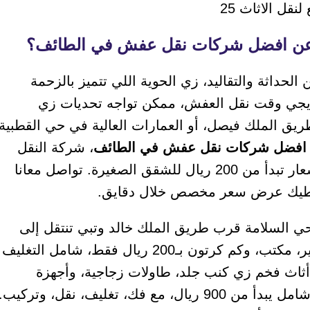
 الحداثة والتقاليد، زي الحوية اللي تتميز بالزحمة
لما يجي وقت نقل العفش، ممكن تواجه تحديات زي
ريق الملك فيصل، أو العمارات العالية في حي القطبية
افضل شركات نقل عفش في الطائف
، شركة النقل
السريع هي الخيار الأول لأننا بنقدم خدمات احترافية بأسعار تبدأ من 200 ريال للشقق الصغيرة. تواصل معانا
يعطيك عرض سعر مخصص خلال دقايق.
 السلامة قرب طريق الملك خالد وتبي تنتقل إلى
شقة ثانية في حي القطبية، نقدر ننقل أغراضك زي سرير، مكتب، وكم كرتون بـ200 ريال فقط، شامل التغليف
 أثاث فخم زي كنب جلد، طاولات زجاجية، وأجهزة
كهربائية ثقيلة زي الثلاجات والغسالات، بنقدملك عرض شامل يبدأ من 900 ريال، مع فك، تغليف، نقل، وتركيب.