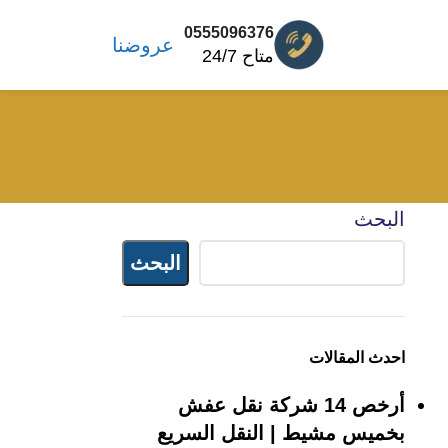
0555096376
عروضنا
متاح 24/7
البحث
البحث
احدث المقالات
أرخص 14 شركة نقل عفش
بخميس مشيط | النقل السريع