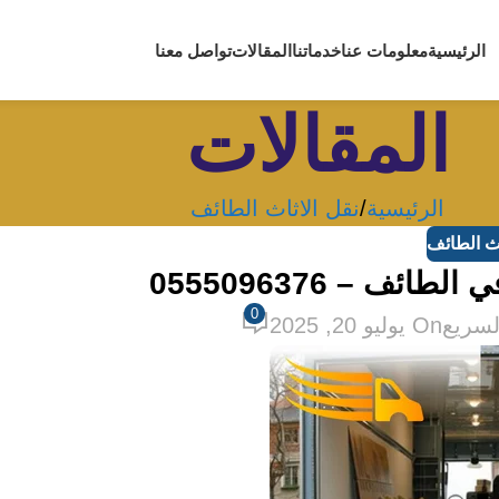
الرئيسية
معلومات عنا
خدماتنا
المقالات
تواصل معنا
المقالات
الرئيسية
نقل الاثاث الطائف
اث الطائف
 – 0555096376
0
لسريع
On يوليو 20, 2025