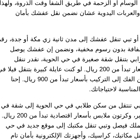
 الوسام أو الزحمة في طريق الشفا وقت الذروة، ولهذا
، والعربات اليدوية عشان نضمن نقل عفشك بأمان
و تبي تنقل عفشك إلى مدن ثانية زي مكة أو جدة، رقم
 شفافة بدون رسوم مخفية، ونضمن إن عفشك يوصل
زابي بتنقل شقة صغيرة في حي الحوية، نقدر ننقل
أغراضك زي سرير، مكتب، وكرتون ملابس بسهولة بأسعار تبدأ من 200 ريال. لو كنت عايلة كبيرة بتنقل فيلا 
حي الوسام، بنجهز خطة نقل شاملة تشمل كل شيء من الفك إلى التركيب بأسعار تبدأ من 900 ريال. إحنا
ناسبة لاحتياجاتك.
بي تنتقل من سكن طلابي في حي الحوية إلى شقة في
حي القطبية، نقدر ننقل أغراضك القليلة زي مكتب، سرير، وكرتون ملابس بأسعار اقتصادية تبدأ من 200 ريال.
ك فيصل وتبي تنقل مكتبك إلى موقع جديد في حي
مكاتبك، كراسيك، وأجهزتك الإلكترونية بأمان تام