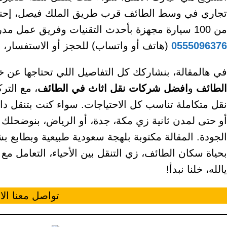
تجاري في وسط الطائف قرب طريق الملك فيصل، إحنا ه
من 100 سيارة مجهزة بأحدث التقنيات وفريق عمل مدرب على أعلى مستوى. تواصل معانا الآن على
0555096376
(هاتف أو واتساب) للحجز أو الاستفسار، و
في هالمقالة، بنشاركك كل التفاصيل اللي تحتاجها عن
الطائف
و
افضل شركات نقل اثاث في الطائف
، مع التر
نقل متكاملة تناسب كل الاحتياجات. سواء كنت بتنقل داخ
أو حتى لمدن ثانية زي مكة، جدة، أو الرياض، بنوضحلك
الجودة. المقالة مكتوبة بلهجة سعودية طبيعية وبطابع بشر
بحياة سكان الطائف، زي التنقل بين الأحياء، التعامل مع 
يالله، خلنا نبدأ!
تواصل معنا ال