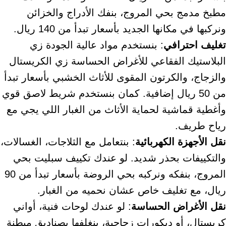
مطبخ مدمج بحي المروج، بنفك الأدراج والخزائن
ونركبها في مكانها الجديد بأسعار تبدأ من 140 ريال.
تغليف احترافي
: بنستخدم مواد عالية الجودة زي
البلاستيك الفقاعي للأغراض الحساسة زي الكريستال
والزجاج، والكرتون المقوى للأثاث الخشبي بأسعار تبدأ
من 50 ريال إضافية. كمان بنستخدم شريط لاصق قوي
وأغطية قماشية لحماية الأثاث من الغبار اللي يجي مع
رياح طريف.
نقل الأجهزة الكهربائية
: بنتعامل مع الثلاجات، الغسالات،
والتكييفات بحذر شديد. لو عندك تكييف سبليت بحي
المروج، بنفكه ونركبه بحي الروضة بأسعار تبدأ من 90
ريال، مع تغليف خاص عشان نحميه من الغبار.
نقل الأغراض الحساسة
: لو عندك لوحات فنية، أواني
كريستال، أو ديكورات زجاجية، بنغلفها بصناديق مبطنة