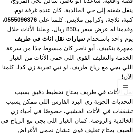
قصة واقعية: ساعدنا أبو ناصر، ساكن بحي المروج،
ينقل شقته إلى حي الخالدية. كان عنده غرفة نوم،
كنبة، ثلاجة، وكراتين ملابس. كلمنا على
0555096376
،
وقدمنا له عرض سعر بـ850 ريال، ونقلنا الأثاث خلال
يوم واحد باستخدام
سيارات نقل اثاث في طريف
مجهزة بتكييف. أبو ناصر كان مبسوط جدًا من سرعة
الخدمة والتغليف القوي اللي حمى الأثاث من الغبار
اللي يجي مع رياح طريف. لو تبي تجربة زي كذا، كلمنا
الآن!
نقل الأثاث في طريف يحتاج تخطيط دقيق بسبب
التحديات الجوية زي البرد القارس اللي ممكن يسبب
تشققات في الأثاث الخشبي، خصوصًا في أحياء زي
الخالدية والروضة. كمان الغبار اللي يجي مع الرياح في
الصيف يحتاج تغليف قوي عشان نحمي الأغراض