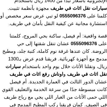
الإلكترونية بأسعار تبدأ من 1400 ريال باستخدام
سيارات نقل اثاث في طريف
مجهزة بأنظمة تثبيت.
كلمنا على
0555096376
لو تبي عرض سعر مخصص أو
استشارة مجانية عن كيفية النقل بأمان في طريف.
قصة واقعية: أم فيصل، ساكنة بحي المروج، كلمتنا
على
0555096376
عشان تنقل شقتها إلى حي
الروضة. كان عندها غرفة نوم كاملة، كنبة جلد، ومطبخ
مدمج مع أجهزة كهربائية. فريقنا قدم عرض بـ1300
ريال، ونقلنا الأثاث خلال يوم واحد باستخدام
سيارات
نقل اثاث في طريف
و
اوناش رفع اثاث في طريف
عشان الدور الثالث في العمارة الجديدة. أم فيصل
كانت مبسوطة جدًا من سرعة الخدمة والتغليف القوي
اللي حمى الأثاث من الغبار اللي يجي مع رياح طريف
في الصيف. كمان فريقنا ركب المطبخ المدمج في