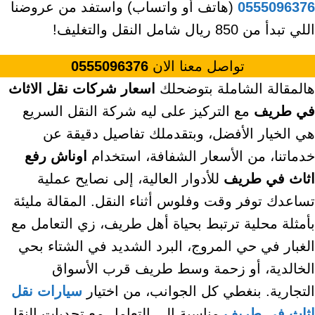
0555096376
(هاتف أو واتساب) واستفد من عروضنا
اللي تبدأ من 850 ريال شامل النقل والتغليف!
تواصل معنا الان
0555096376
هالمقالة الشاملة بتوضحلك
اسعار شركات نقل الاثاث
في طريف
مع التركيز على ليه شركة النقل السريع
هي الخيار الأفضل، وبتقدملك تفاصيل دقيقة عن
خدماتنا، من الأسعار الشفافة، استخدام
اوناش رفع
اثاث في طريف
للأدوار العالية، إلى نصايح عملية
تساعدك توفر وقت وفلوس أثناء النقل. المقالة مليئة
بأمثلة محلية ترتبط بحياة أهل طريف، زي التعامل مع
الغبار في حي المروج، البرد الشديد في الشتاء بحي
الخالدية، أو زحمة وسط طريف قرب الأسواق
التجارية. بنغطي كل الجوانب، من اختيار
سيارات نقل
اثاث في طريف
مناسبة إلى التعامل مع تحديات النقل