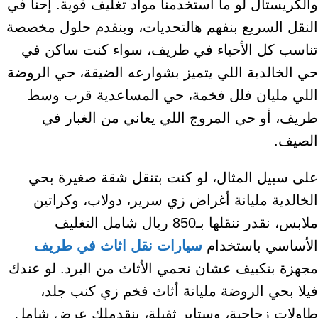
والكريستال لو ما استخدمنا مواد تغليف قوية. إحنا في
النقل السريع بنفهم هالتحديات، وبنقدم حلول مخصصة
تناسب كل الأحياء في طريف، سواء كنت ساكن في
حي الخالدية اللي يتميز بشوارعه الضيقة، حي الروضة
اللي مليان فلل فخمة، حي المساعدية قرب وسط
طريف، أو حي المروج اللي يعاني من الغبار في
الصيف.
على سبيل المثال، لو كنت بتنقل شقة صغيرة بحي
الخالدية مليانة أغراض زي سرير، دولاب، وكراتين
ملابس، نقدر ننقلها بـ850 ريال شامل التغليف
الأساسي باستخدام
سيارات نقل اثاث في طريف
مجهزة بتكييف عشان نحمي الأثاث من البرد. لو عندك
فيلا بحي الروضة مليانة أثاث فخم زي كنب جلد،
طاولات زجاجية، وستاير ثقيلة، بنقدملك عرض شامل