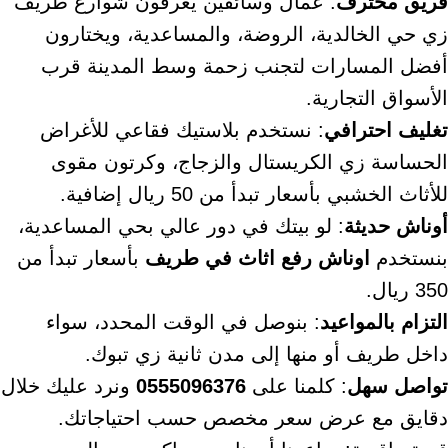
فريق محترف
: عمال وسائقين يعرفون شوارع طريف
زي حي الخالدية، الروضة، والمساعدية، ويختارون
أفضل المسارات لتجنب زحمة وسط المدينة قرب
الأسواق التجارية.
تغليف احترافي
: نستخدم بلاستيك فقاعي للأغراض
الحساسة زي الكريستال والزجاج، وكرتون مقوى
للأثاث الخشبي بأسعار تبدأ من 50 ريال إضافية.
أوناش حديثة
: لو بيتك في دور عالي بحي المساعدية،
بنستخدم
اوناش رفع اثاث في طريف
بأسعار تبدأ من
350 ريال.
التزام بالمواعيد
: بنوصل في الوقت المحدد، سواء
داخل طريف أو منها إلى مدن ثانية زي تبوك.
تواصل سهل
: كلمنا على
0555096376
ونرد عليك خلال
دقايق مع عرض سعر مخصص حسب احتياجاتك.