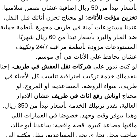
بأسعار تبدأ من 50 ريال إضافية عشان نضمن سلامتها.
تخزين مؤقت للأثاث
: لو محتاج تخزن أثاثك قبل النقل،
عندنا مستودعات آمنة في طريف مجهزة بأنظمة حماية
ضد الغبار والبرد بأسعار تبدأ من 60 ريال شهريًا.
المستودعات مزودة بأنظمة مراقبة 24/7 وتكييف
عشان نحافظ على الأثاث في أي موسم.
لو كنت تدور على
شركات نقل العفش في طريف
، إحنا
بنقدملك خدمة تركيب احترافية تناسب كل الأحياء في
طريف، سواء الروضة، المساعدية، أو المروج. لو
محتاج
اوناش رفع اثاث في طريف
عشان الأدوار
العالية، نقدر نرتبلك الخدمة بأسعار تبدأ من 350 ريال،
وهذا بيوفر وقت وجهد، خصوصًا في العمارات اللي
مافيها مصاعد كبيرة. قصة واقعية: ساعدنا أبو خالد،
صاحب محل تجاري بحي المساعدية، ينقل مكتبه إلى