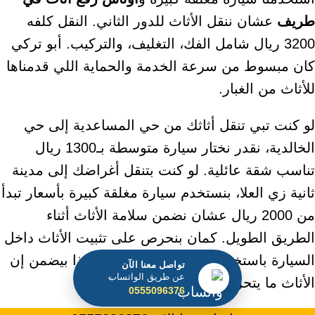
طريف
عشان ننقل الأثاث للدور الثاني. النقل كلفه
3200 ريال شامل الفك، التغليف، والتركيب. أبو تركي
كان مبسوط من سرعة الخدمة والحماية اللي قدمناها
للأثاث من الغبار.
لو كنت تبي تنقل أثاثك من حي المساعدية إلى حي
الخالدية، نقدر نختار سيارة متوسطة بـ1300 ريال
تناسب شقة عائلية. لو كنت بتنقل أغراضك إلى مدينة
ثانية زي العلا، بنستخدم سيارة مغلقة كبيرة بأسعار تبدأ
من 2000 ريال عشان نضمن سلامة الأثاث أثناء
الطريق الطويل. كمان بنحرص على تثبيت الأثاث داخل
السيارة باستخدام أحزمة تثبيت قوية، وهذا بيضمن إن
تواصل معنا الآن
عن طريق الواتساب
الأثاث ما يتحرك أو ينخدش أثناء النقل.
0555096376