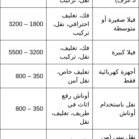
3 غرف)
نقل، تركيب
فك، تغليف
فيلا صغيرة أو
احترافي، نقل،
1800 – 3200
متوسطة
تركيب
فك، تغليف،
فيلا كبيرة
3200 – 5500
نقل، تركيب
أجهزة كهربائية
تغليف خاص،
350 – 800
فقط
نقل آمن
أوناش رفع
نقل باستخدام
اثاث في
350 – 800
أوناش
طريف، تغليف،
نقل
نقل بيني (من