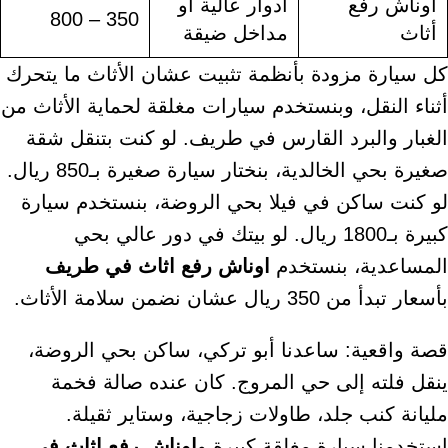
أوناش رفع
أدوار عالية أو
350 – 800
أثاث
مداخل ضيقة
كل سيارة مزودة بأنظمة تثبيت عشان الأثاث ما يتحرك
أثناء النقل، وبنستخدم سيارات مغلقة لحماية الأثاث من
الغبار والبرد القارس في طريف. لو كنت بتنقل شقة
صغيرة بحي الخالدية، بنختار سيارة صغيرة بـ850 ريال.
لو كنت ساكن في فيلا بحي الروضة، بنستخدم سيارة
كبيرة بـ1800 ريال. لو بيتك في دور عالي بحي
المساعدية، بنستخدم
اوناش رفع اثاث في طريف
بأسعار تبدأ من 350 ريال عشان نضمن سلامة الأثاث.
قصة واقعية: ساعدنا أبو تركي، ساكن بحي الروضة،
ينقل فلته إلى حي المروج. كان عنده صالة فخمة
مليانة كنب جلد، طاولات زجاجية، وستاير ثقيلة.
استخدمنا سيارة مغلقة كبيرة و
اوناش رفع اثاث في