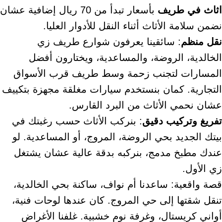
اثاث في طريف
بأسعار تبدأ من 70 ريال إضافية عشان
نضمن سلامة الأثاث أثناء النقل للأدوار العليا.
نقل منظم
: سائقينا يعرفون شوارع طريف زي
الخالدية، الروضة، والمساعدية، ويختارون أفضل
المسارات لتجنب زحمة وسط طريف قرب الأسواق
التجارية. كمان بنستخدم سيارات مغلقة مجهزة بتكييف
عشان نحمي الأثاث من البرد القارس.
تفريغ وتركيب دقيق
: بنركب الأثاث حسب رغبتك في
بيتك الجديد بحي الروضة، المروج، أو المساعدية. لو
عندك مطبخ مدمج، بنركبه بدقة عالية عشان يشتغل
زي الأول.
قصة واقعية: ساعدنا أم نواف، ساكنة بحي الخالدية،
تنقل شقتها إلى حي المروج. كان عندها لوحات فنية،
أواني كريستال، وغرفة نوم خشبية. غلفنا الأغراض