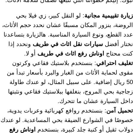
تبوك. إليكم خطواتنا اللي نتبعها لضمان سلامة الأثاث:
زيارة تقييمية مجانية
: لو النقل كبير، زي فيلا بحي
الروضة، بنزور المكان مسبقًا عشان نحدد حجم الأثاث،
عدد القطع، ونوع السيارة المناسبة. هالزيارة بتساعدنا
نختار أفضل
سيارات نقل اثاث في طريف
ونحدد إذا
كنت محتاج
اوناش رفع اثاث في طريف
أو لا.
تغليف احترافي
: بنستخدم بلاستيك فقاعي وكرتون
مقوى لحماية الأثاث من الغبار والبرد بأسعار تبدأ من
50 ريال إضافية. على سبيل المثال، لو عندك طاولة
زجاجية بحي المروج، بنغلفها ببلاستيك فقاعي ونثبتها
داخل السيارة عشان ما تتحرك.
تحميل آمن
: بنستخدم روافع كهربائية وعربات يدوية،
خصوصًا في الشوارع الضيقة بحي المساعدية. لو عندك
دولاب ثقيل أو كنبة جلد كبيرة، بنستخدم
اوناش رفع