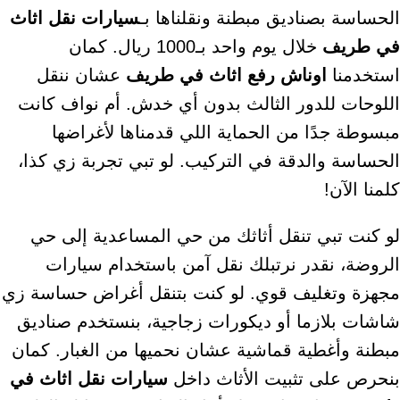
الحساسة بصناديق مبطنة ونقلناها بـ
سيارات نقل اثاث
في طريف
خلال يوم واحد بـ1000 ريال. كمان
استخدمنا
اوناش رفع اثاث في طريف
عشان ننقل
اللوحات للدور الثالث بدون أي خدش. أم نواف كانت
مبسوطة جدًا من الحماية اللي قدمناها لأغراضها
الحساسة والدقة في التركيب. لو تبي تجربة زي كذا،
كلمنا الآن!
لو كنت تبي تنقل أثاثك من حي المساعدية إلى حي
الروضة، نقدر نرتبلك نقل آمن باستخدام سيارات
مجهزة وتغليف قوي. لو كنت بتنقل أغراض حساسة زي
شاشات بلازما أو ديكورات زجاجية، بنستخدم صناديق
مبطنة وأغطية قماشية عشان نحميها من الغبار. كمان
بنحرص على تثبيت الأثاث داخل
سيارات نقل اثاث في