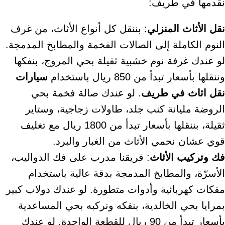
نقدمها في طريف:
نقل الأثاث المنزلي
: بننقل كل أنواع الأثاث، من غرف
النوم الكاملة إلى الصالات الفخمة والمطابخ المدمجة.
لو عندك غرفة نوم خشبية ثقيلة بحي المروج، بنفكها
وننقلها بأسعار تبدأ من 850 ريال باستخدام
سيارات
نقل اثاث في طريف
. لو عندك صالة فخمة بحي
الروضة مليانة كنب جلد، طاولات زجاجية، وستاير
ثقيلة، بننقلها بأسعار تبدأ من 1800 ريال مع تغليف
قوي عشان نحمي الأثاث من الغبار والبرد.
فك وتركيب الأثاث
: فريقنا مدرب على فك الدواليب،
الأسرّة، والمطابخ المدمجة بدقة عالية باستخدام
مفكات كهربائية وأدوات متطورة. لو عندك دولاب كبير
بمرايا بحي الخالدية، بنفكه ونركبه بحي المساعدية
بأسعار تبدأ من 90 ريال للقطعة الواحدة. لو عندك