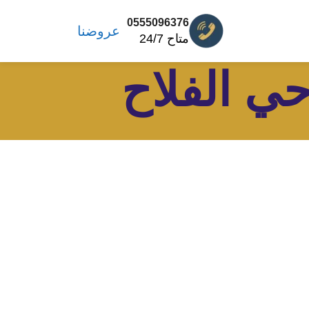
0555096376
عروضنا
متاح 24/7