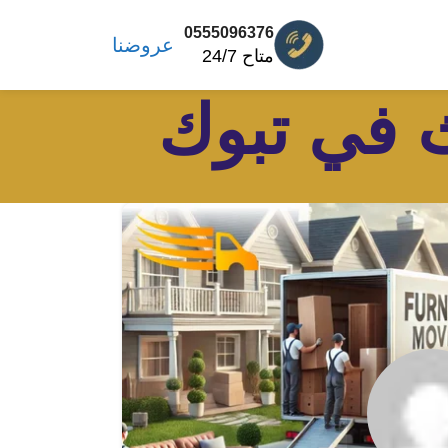
0555096376
عروضنا
متاح 24/7