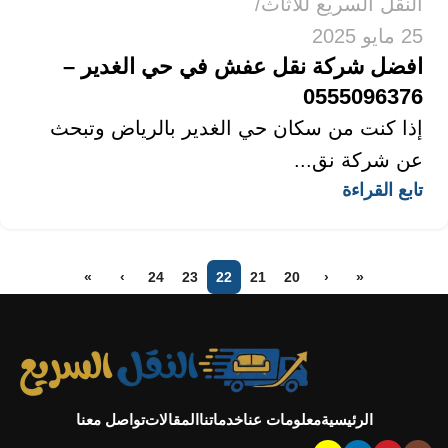
النقل السريع للاثاث
25 مايو 2025
افضل شركة نقل عفش في حي الغدير –
0555096376
إذا كنت من سكان حي الغدير بالرياض وتبحث
عن شركة نق...
تابع القراءة
»
›
24
23
22
21
20
‹
«
الرئيسية
معلومات عنا
خدماتنا
المقالات
تواصل معنا