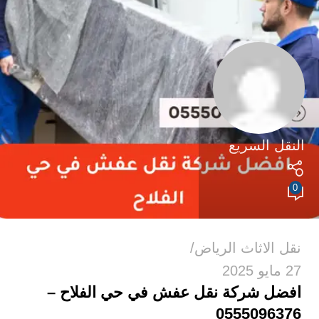
النقل السريع
0
نقل الاثاث الرياض
27 مايو 2025
افضل شركة نقل عفش في حي الفلاح –
0555096376