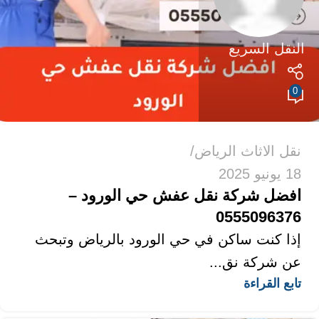
النقل السريع
0
نقل الاثاث الرياض
18 يونيو 2025
افضل شركة نقل عفش حي الورود –
0555096376
إذا كنت ساكن في حي الورود بالرياض وتبحث
عن شركة نق...
تابع القراءة