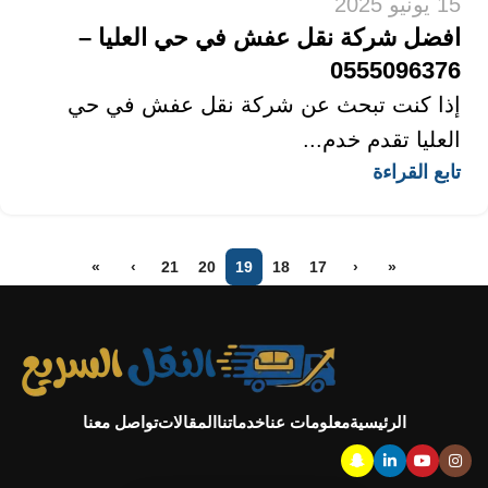
15 يونيو 2025
افضل شركة نقل عفش في حي العليا –
0555096376
إذا كنت تبحث عن شركة نقل عفش في حي
العليا تقدم خدم...
تابع القراءة
»
›
21
20
19
18
17
‹
«
الرئيسية
معلومات عنا
خدماتنا
المقالات
تواصل معنا