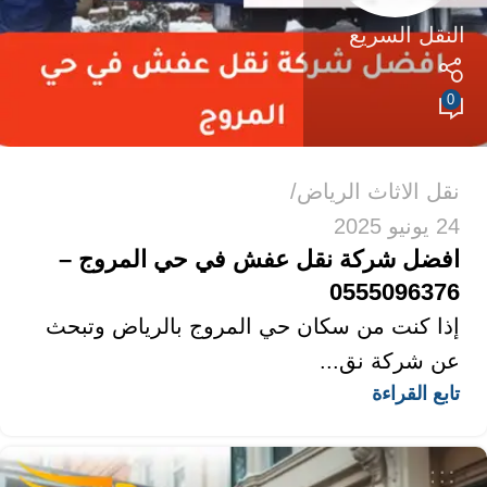
النقل السريع
0
نقل الاثاث الرياض
24 يونيو 2025
افضل شركة نقل عفش في حي المروج –
0555096376
إذا كنت من سكان حي المروج بالرياض وتبحث
عن شركة نق...
تابع القراءة