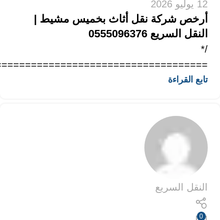
12 يوليو 2026
أرخص شركة نقل أثاث بخميس مشيط |
النقل السريع 0555096376
/*
==================================...
تابع القراءة
النقل السريع
0